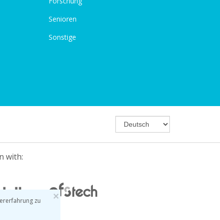
Forschung
Senioren
Sonstige
n with:
×
ererfahrung zu