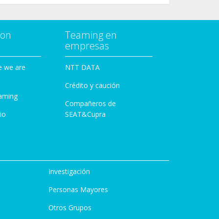
con
Teaming en
empresas
e we are
NTT DATA
Crédito y caución
aming
Compañeros de
io
SEAT&Cupra
Investigación
Personas Mayores
Otros Grupos