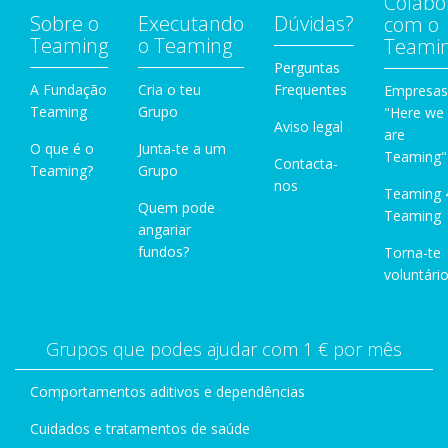
Colabo
Sobre o
Executando
Dúvidas?
com o
Teaming
o Teaming
Teami
Perguntas
A Fundação
Cria o teu
Frequentes
Empresas
Teaming
Grupo
"Here we
Aviso legal
are
O que é o
Junta-te a um
Teaming"
Contacta-
Teaming?
Grupo
nos
Teaming 
Quem pode
Teaming
angariar
fundos?
Torna-te
voluntário
Grupos que podes ajudar com 1 € por mês
Comportamentos aditivos e dependências
Cuidados e tratamentos de saúde