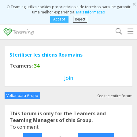
×
O Teaming utiliza cookies proprietários e de terceiros para lhe garantir
uma melhor experiência.
Mais informação
Accept
Reject
☰
Steriliser les chiens Roumains
Teamers:
34
Join
Voltar para Grupo
See the entire forum
This forum is only for the Teamers and
Teaming Managers of this Group.
To comment:
o