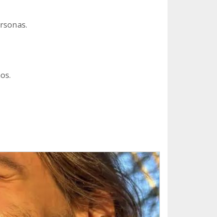
ersonas.
os.