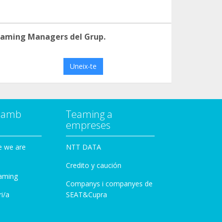
eaming Managers del Grup.
Uneix-te
a amb
Teaming a
empreses
e we are
NTT DATA
Credito y caución
aming
Companys i companyes de
i/a
SEAT&Cupra