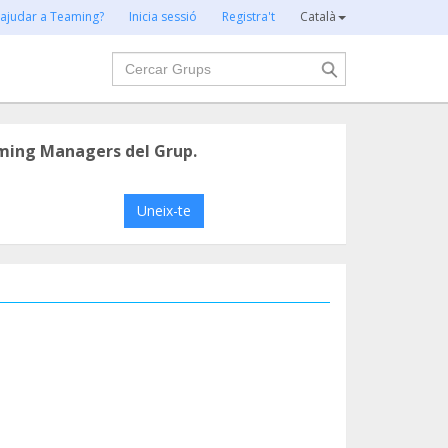
 ajudar a Teaming?
Inicia sessió
Registra't
Català
Cercar
ming Managers del Grup.
Uneix-te