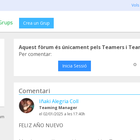
Vols
Grups
Crea un Grup
Aquest fòrum és únicament pels Teamers i Tea
Per comentar:
o
Inicia Sessió
Comentari
Iñaki Alegria Coll
Teaming Manager
el 02/01/2025 a les 17:40h
rum
FELIZ AÑO NUEVO