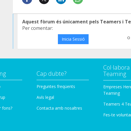
Aquest fòrum és únicament pels Teamers i T
Per comentar:
o
Inicia Sessió
Col·labor
ng
Cap dubte?
Teaming
p
Preguntes freqüents
Empreses Her
Teaming
rup
Avís legal
Teamers 4 Te
r fons?
Contacta amb nosaltres
Fes-te voluntar