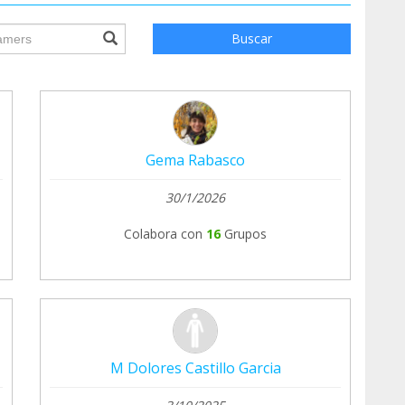
d y en la justicia social.
ile.searchForm.search.text???
s nacen cuando trabajamos de igual a igual, con
Buscar
Gema Rabasco
30/1/2026
#SaludEnEtiopía #WomenInHealth
Equipo #SaludGlobal #JusticiaSocial
Colabora con
16
Grupos
M Dolores Castillo Garcia