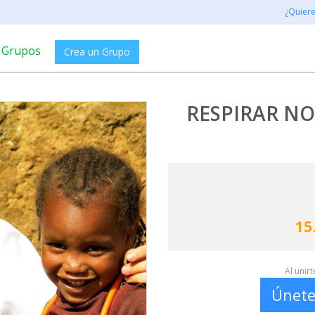
¿Quier
Grupos
Crea un Grupo
RESPIRAR NO 
15
Al unir
Únete