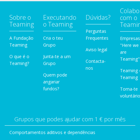
Colabo
Sobre o
Executando
Dúvidas?
com o
Teaming
o Teaming
Teami
Perguntas
A Fundação
Cria o teu
Frequentes
Empresas
Teaming
Grupo
"Here we
Aviso legal
are
O que é o
Junta-te a um
Teaming"
Contacta-
Teaming?
Grupo
nos
Teaming 
Quem pode
Teaming
angariar
fundos?
Torna-te
voluntário
Grupos que podes ajudar com 1 € por mês
Comportamentos aditivos e dependências