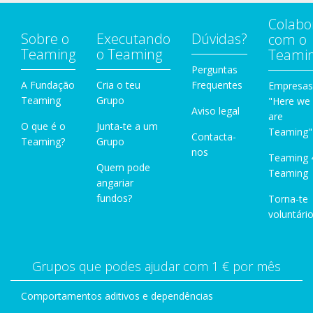
Colabo
Sobre o
Executando
Dúvidas?
com o
Teaming
o Teaming
Teami
Perguntas
A Fundação
Cria o teu
Frequentes
Empresas
Teaming
Grupo
"Here we
Aviso legal
are
O que é o
Junta-te a um
Teaming"
Contacta-
Teaming?
Grupo
nos
Teaming 
Quem pode
Teaming
angariar
fundos?
Torna-te
voluntário
Grupos que podes ajudar com 1 € por mês
Comportamentos aditivos e dependências