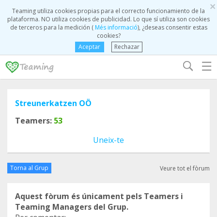
×
Teaming utiliza cookies propias para el correcto funcionamiento de la
plataforma. NO utiliza cookies de publicidad. Lo que sí utiliza son cookies
de terceros para la medición (
Més informació
), ¿deseas consentir estas
cookies?
Aceptar
Rechazar
☰
Streunerkatzen OÖ
Teamers:
53
Uneix-te
Torna al Grup
Veure tot el fòrum
Aquest fòrum és únicament pels Teamers i
Teaming Managers del Grup.