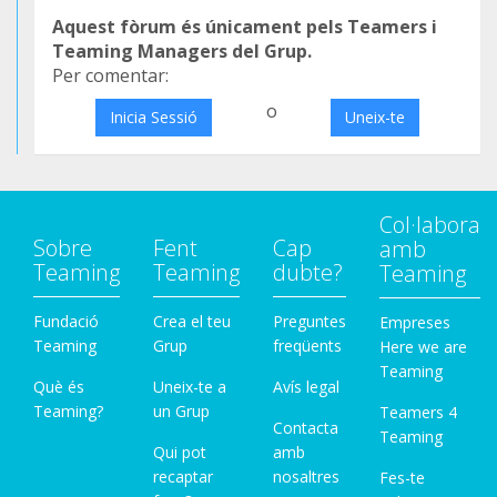
Aquest fòrum és únicament pels Teamers i
Teaming Managers del Grup.
Per comentar:
o
Inicia Sessió
Uneix-te
Col·labora
Sobre
Fent
Cap
amb
Teaming
Teaming
dubte?
Teaming
Fundació
Crea el teu
Preguntes
Empreses
Teaming
Grup
freqüents
Here we are
Teaming
Què és
Uneix-te a
Avís legal
Teaming?
un Grup
Teamers 4
Contacta
Teaming
Qui pot
amb
recaptar
nosaltres
Fes-te