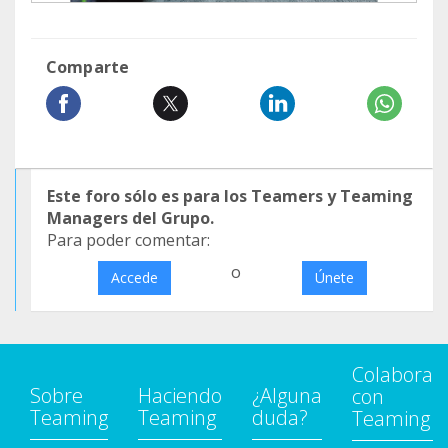
Comparte
Este foro sólo es para los Teamers y Teaming
Managers del Grupo.
Para poder comentar:
o
Accede
Únete
Colabora
Sobre
Haciendo
¿Alguna
con
Teaming
Teaming
duda?
Teaming