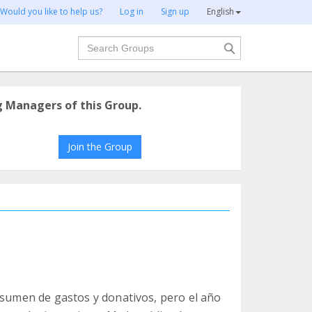
Would you like to help us?
Log in
Sign up
English
Search
g Managers of this Group.
Join the Group
esumen de gastos y donativos, pero el año