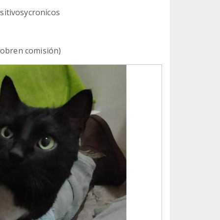
itivosycronicos
cobren comisión)