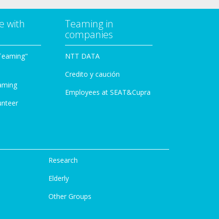
e with
Teaming in
companies
Teaming"
NTT DATA
Credito y caución
aming
Employees at SEAT&Cupra
unteer
Research
Elderly
Other Groups