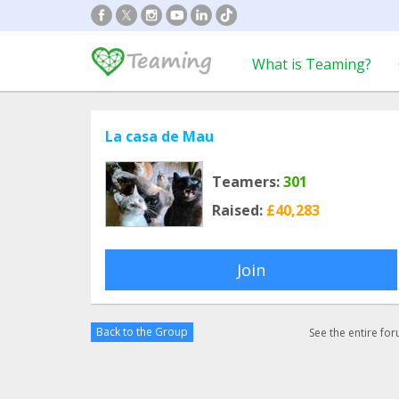
What is Teaming?
La casa de Mau
Teamers:
301
Raised:
£40,283
Join
Back to the Group
See the entire fo