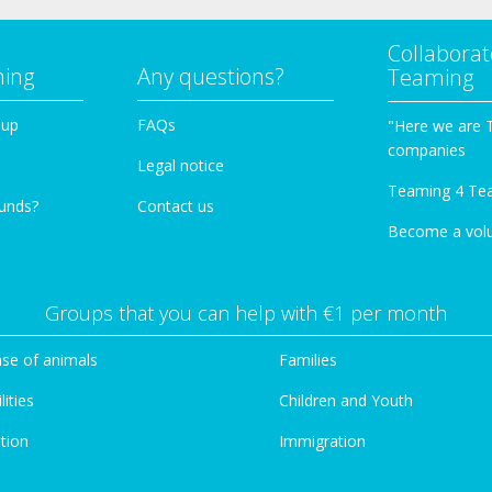
Collaborat
ming
Any questions?
Teaming
oup
FAQs
"Here we are 
companies
Legal notice
Teaming 4 Te
funds?
Contact us
Become a vol
Groups that you can help with €1 per month
se of animals
Families
lities
Children and Youth
tion
Immigration