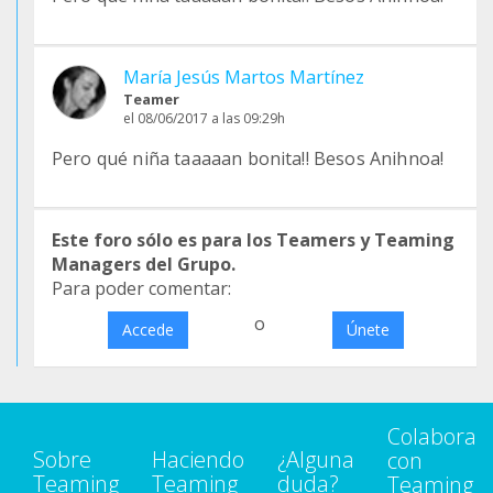
María Jesús Martos Martínez
Teamer
el 08/06/2017 a las 09:29h
Pero qué niña taaaaan bonita!! Besos Anihnoa!
Este foro sólo es para los Teamers y Teaming
Managers del Grupo.
Para poder comentar:
o
Accede
Únete
Colabora
Sobre
Haciendo
¿Alguna
con
Teaming
Teaming
duda?
Teaming