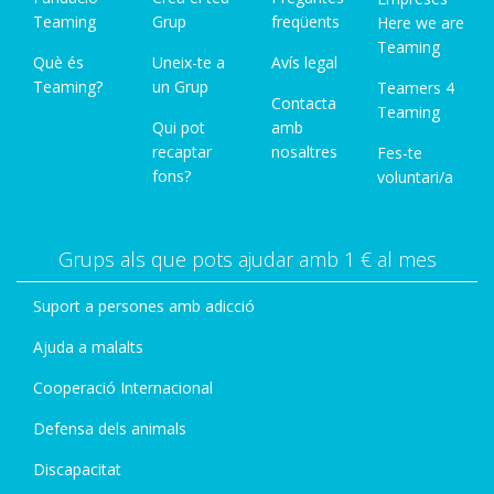
Teaming
Grup
freqüents
Here we are
Teaming
Què és
Uneix-te a
Avís legal
Teaming?
un Grup
Teamers 4
Contacta
Teaming
Qui pot
amb
recaptar
nosaltres
Fes-te
fons?
voluntari/a
Grups als que pots ajudar amb 1 € al mes
Suport a persones amb adicció
Ajuda a malalts
Cooperació Internacional
Defensa dels animals
Discapacitat