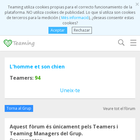
×
Teaming utiliza cookies propias para el correcto funcionamiento de la
plataforma. NO utiliza cookies de publicidad. Lo que sí utiliza son cookies
de terceros para la medición (
Més informació
), ¿deseas consentir estas
cookies?
Aceptar
Rechazar
☰
L'homme et son chien
Teamers:
94
Uneix-te
Torna al Grup
Veure tot el fòrum
Aquest fòrum és únicament pels Teamers i
Teaming Managers del Grup.