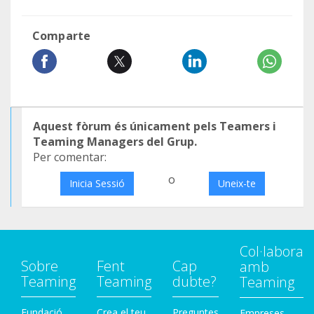
Comparte
Aquest fòrum és únicament pels Teamers i
Teaming Managers del Grup.
Per comentar:
o
Inicia Sessió
Uneix-te
Col·labora
Sobre
Fent
Cap
amb
Teaming
Teaming
dubte?
Teaming
Fundació
Crea el teu
Preguntes
Empreses