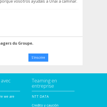
porque vosotros ayudáis a Unai a caminar.
nagers du Groupe.
S'inscrire
 avec
Teaming en
entreprise
re we are
NTT DATA
Credito y caución