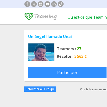
Qu'est-ce que Teamin
Un ángel llamado Unai
Teamers :
27
Récolté :
5 565 €
Participer
Retourner au Groupe
Voir le forum en ent