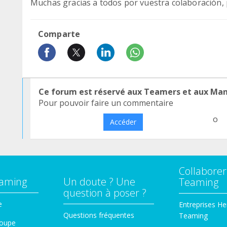
Muchas gracias a todos por vuestra colaboración, 
Comparte
Ce forum est réservé aux Teamers et aux Ma
Pour pouvoir faire un commentaire
o
Accéder
Collaborer
eaming
Un doute ? Une
Teaming
question à poser ?
e
Entreprises He
Questions fréquentes
Teaming
roupe