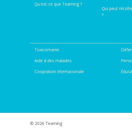
Qu'est-ce que Teaming ?
Qui peut récolt
?
Toxicomanie
Défen
Aide à des malades
Perso
Coopration internacionale
Éduca
© 2026 Teaming