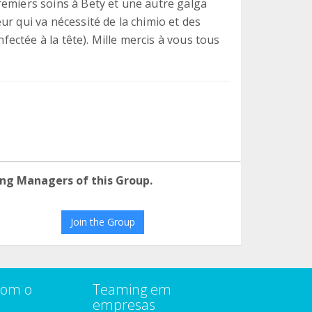
remiers soins à Bety et une autre galga
r qui va nécessité de la chimio et des
nfectée à la tête). Mille mercis à vous tous
ng Managers of this Group.
Join the Group
com o
Teaming em
empresas