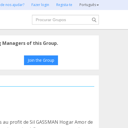
 de nos ajudar?
Fazer login
Regista-te
Português
Procurar
g Managers of this Group.
Join the Group
es au profit de Sil GASSMAN Hogar Amor de