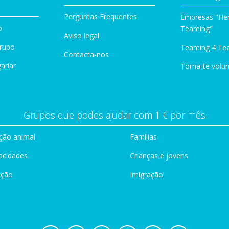
Perguntas Frequentes
Empresas "Her
o
Teaming"
Aviso legal
Grupo
Teaming 4 Te
Contacta-nos
ariar
Torna-te volun
Grupos que podes ajudar com 1 € por mês
ção animal
Famílias
acidades
Crianças e jovens
ação
Imigração