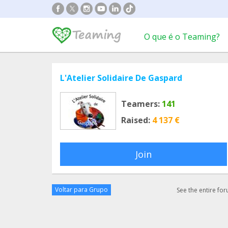
O que é o Teaming?
L'Atelier Solidaire De Gaspard
Teamers:
141
Raised:
4 137 €
Join
Voltar para Grupo
See the entire fo