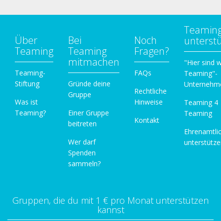
Teamin
Über
Bei
Noch
unterst
Teaming
Teaming
Fragen?
mitmachen
"Hier sind w
Teaming-
FAQs
Teaming"-
Stiftung
Gründe deine
Unternehm
Rechtliche
Gruppe
Was ist
Hinweise
Teaming 4
Teaming?
Einer Gruppe
Teaming
Kontakt
beitreten
Ehrenamtli
Wer darf
unterstütz
Spenden
sammeln?
Gruppen, die du mit 1 € pro Monat unterstützen
kannst