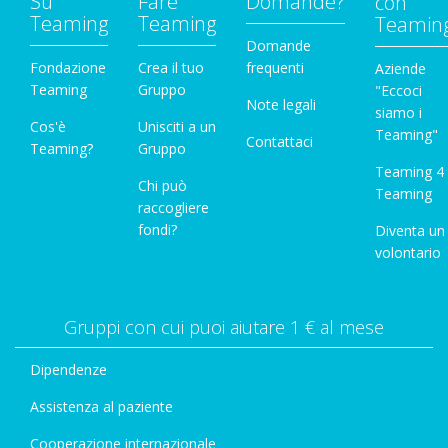
Su
Fare
Domande?
con
Teaming
Teaming
Teamin
Domande
Fondazione
Crea il tuo
frequenti
Aziende
Teaming
Gruppo
"Eccoci
Note legali
siamo i
Cos'è
Unisciti a un
Teaming"
Contattaci
Teaming?
Gruppo
Teaming 4
Chi può
Teaming
raccogliere
fondi?
Diventa un
volontario
Gruppi con cui puoi aiutare 1 € al mese
Dipendenze
Assistenza al paziente
Cooperazione internazionale