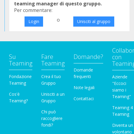
teaming manager di questo gruppo.
Per commentare:
o
Login
Unisciti al gruppo
Collabo
Su
Fare
Domande?
con
Teaming
Teaming
Teamin
Domande
Fondazione
Crea il tuo
frequenti
Aziende
Teaming
Gruppo
"Eccoci
Note legali
siamo i
Cos'è
Unisciti a un
Teaming"
Contattaci
Teaming?
Gruppo
Teaming 4
Chi può
Teaming
raccogliere
fondi?
Diventa un
volontario