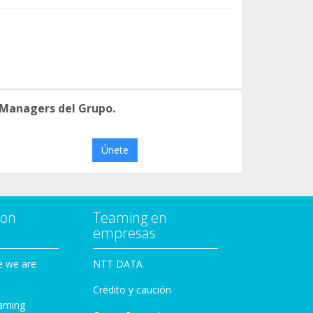
 Managers del Grupo.
Únete
con
Teaming en
empresas
e we are
NTT DATA
Crédito y caución
aming