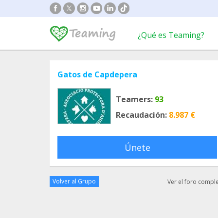
¿Qué es Teaming?
Gatos de Capdepera
Teamers:
93
Recaudación:
8.987 €
Únete
Volver al Grupo
Ver el foro compl