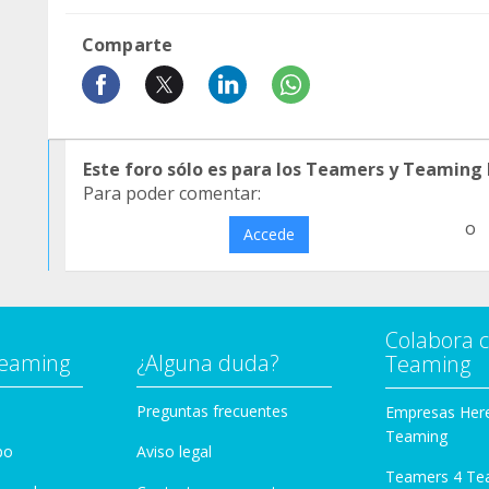
Comparte
Este foro sólo es para los Teamers y Teaming
Para poder comentar:
o
Accede
Colabora 
Teaming
¿Alguna duda?
Teaming
Preguntas frecuentes
Empresas Her
Teaming
po
Aviso legal
Teamers 4 Te