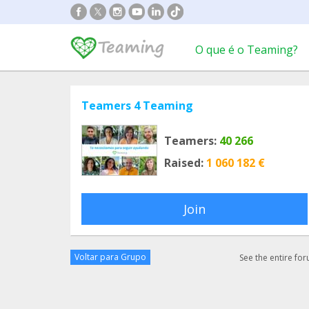
O que é o Teaming?
Teamers 4 Teaming
Teamers:
40 266
Raised:
1 060 182 €
Join
Voltar para Grupo
See the entire fo