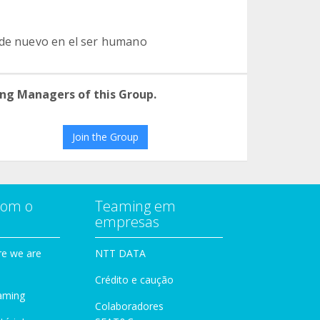
 de nuevo en el ser humano
ng Managers of this Group.
Join the Group
com o
Teaming em
empresas
e we are
NTT DATA
Crédito e caução
aming
Colaboradores