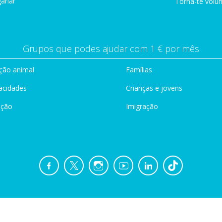
ariar
Torna-te volun
Grupos que podes ajudar com 1 € por mês
ção animal
Famílias
acidades
Crianças e jovens
ação
Imigração