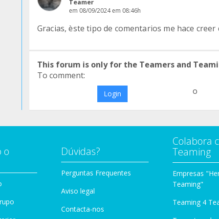
Teamer
em 08/09/2024 em 08:46h
Gracias, èste tipo de comentarios me hace creer
This forum is only for the Teamers and Teami
To comment:
o
Login
Colabora 
 o
Dúvidas?
Teaming
Perguntas Frequentes
Empresas "Her
o
Teaming"
Aviso legal
Grupo
Teaming 4 Te
Contacta-nos