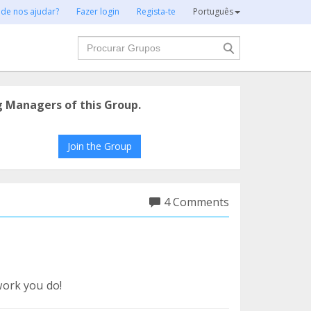
 de nos ajudar?
Fazer login
Regista-te
Português
Procurar
g Managers of this Group.
Join the Group
4 Comments
ork you do!