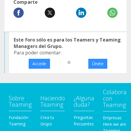
Comparte
Este foro sólo es para los Teamers y Teaming
Managers del Grupo.
Para poder comentar:
o
Accede
Únete
Colabora
Sobre
Haciendo
¿Alguna
con
Teaming
Teaming
duda?
Teaming
Fundación
Crea tu
Preguntas
Empresas
Teaming
Grupo
frecuentes
Here we are
Teaming