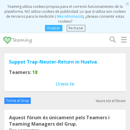
×
Teaming utiliza cookies propias para el correcto funcionamiento de la
plataforma. NO utiliza cookies de publicidad. Lo que sí utiliza son cookies
de terceros para la medición (
Més informació
), ¿deseas consentir estas
cookies?
Aceptar
Rechazar
☰
Suppot Trap-Neuter-Return in Huelva
Teamers:
18
Uneix-te
Torna al Grup
Veure tot el fòrum
Aquest fòrum és únicament pels Teamers i
Teaming Managers del Grup.