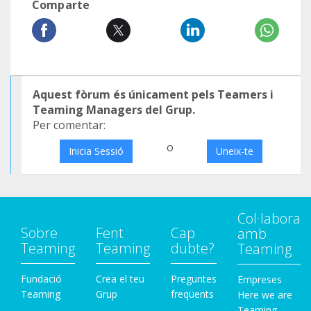
Comparte
Aquest fòrum és únicament pels Teamers i
Teaming Managers del Grup.
Per comentar:
o
Inicia Sessió
Uneix-te
Col·labora
Sobre
Fent
Cap
amb
Teaming
Teaming
dubte?
Teaming
Fundació
Crea el teu
Preguntes
Empreses
Teaming
Grup
freqüents
Here we are
Teaming