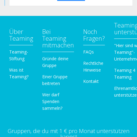
Teamin
Über
Bei
Noch
unterst
Teaming
Teaming
Fragen?
mitmachen
"Hier sind w
Teaming-
FAQs
Teaming"-
Stiftung
Gründe deine
Unternehm
Rechtliche
Gruppe
Was ist
Hinweise
Teaming 4
Teaming?
Einer Gruppe
Teaming
Kontakt
beitreten
Ehrenamtli
Wer darf
unterstütz
Spenden
sammeln?
Gruppen, die du mit 1 € pro Monat unterstützen
kannst