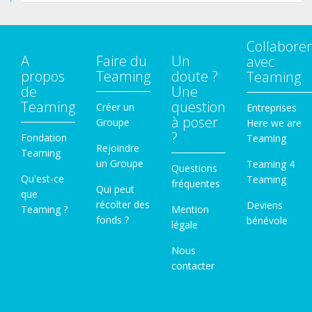
Collaborer
A
Faire du
Un
avec
propos
Teaming
doute ?
Teaming
de
Une
Teaming
question
Créer un
Entreprises
à poser
Groupe
Here we are
?
Fondation
Teaming
Rejoindre
Teaming
un Groupe
Teaming 4
Questions
Qu'est-ce
Teaming
fréquentes
Qui peut
que
récolter des
Deviens
Teaming ?
Mention
fonds ?
bénévole
légale
Nous
contacter