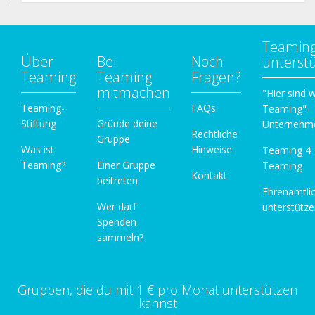
Teamin
Über
Bei
Noch
unterst
Teaming
Teaming
Fragen?
mitmachen
"Hier sind w
Teaming-
FAQs
Teaming"-
Stiftung
Gründe deine
Unternehm
Rechtliche
Gruppe
Was ist
Hinweise
Teaming 4
Teaming?
Einer Gruppe
Teaming
Kontakt
beitreten
Ehrenamtli
Wer darf
unterstütz
Spenden
sammeln?
Gruppen, die du mit 1 € pro Monat unterstützen
kannst