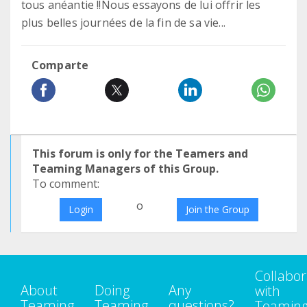
tous anéantie !!Nous essayons de lui offrir les
plus belles journées de la fin de sa vie...
Comparte
This forum is only for the Teamers and
Teaming Managers of this Group.
To comment:
o
Login
Join the Group
Collabor
About
Doing
Any
with
Teaming
Teaming
questions?
Teamin