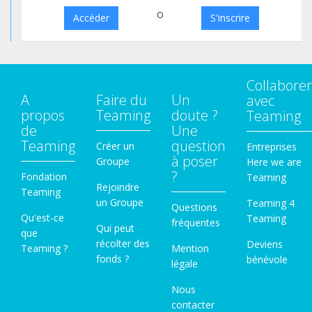
o
Accéder
S'inscrire
Collaborer
A
Faire du
Un
avec
propos
Teaming
doute ?
Teaming
de
Une
Teaming
question
Créer un
Entreprises
à poser
Groupe
Here we are
?
Fondation
Teaming
Rejoindre
Teaming
un Groupe
Teaming 4
Questions
Qu'est-ce
Teaming
fréquentes
Qui peut
que
récolter des
Deviens
Teaming ?
Mention
fonds ?
bénévole
légale
Nous
contacter