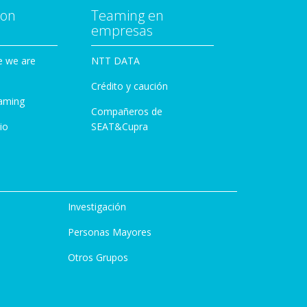
con
Teaming en
empresas
e we are
NTT DATA
Crédito y caución
aming
Compañeros de
io
SEAT&Cupra
Investigación
Personas Mayores
Otros Grupos