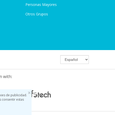
Personas Mayores
Otros Grupos
n with:
×
kies de publicidad.
s consentir estas