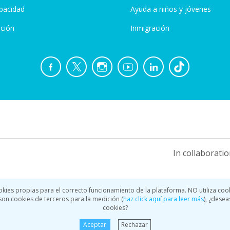
pacidad
Ayuda a niños y jóvenes
ción
Inmigración
In collaboratio
okies propias para el correcto funcionamiento de la plataforma. NO utiliza coo
a son cookies de terceros para la medición (
haz click aquí para leer más
), ¿desea
cookies?
Aceptar
Rechazar