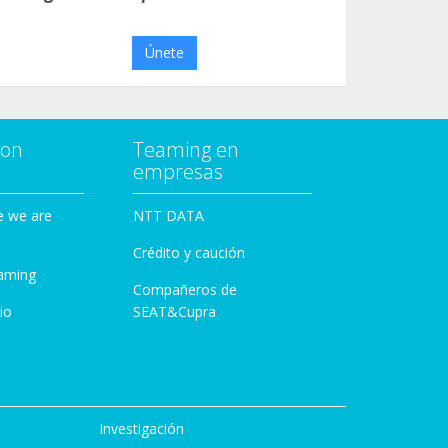
Únete
con
Teaming en
empresas
e we are
NTT DATA
Crédito y caución
aming
Compañeros de
io
SEAT&Cupra
Investigación