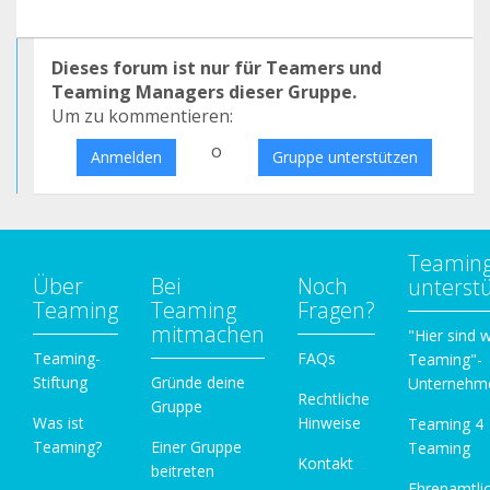
Dieses forum ist nur für Teamers und
Teaming Managers dieser Gruppe.
Um zu kommentieren:
o
Anmelden
Gruppe unterstützen
Teamin
Über
Bei
Noch
unterst
Teaming
Teaming
Fragen?
mitmachen
"Hier sind w
Teaming-
FAQs
Teaming"-
Stiftung
Gründe deine
Unternehm
Rechtliche
Gruppe
Was ist
Hinweise
Teaming 4
Teaming?
Einer Gruppe
Teaming
Kontakt
beitreten
Ehrenamtli