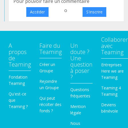
Pour pouvoir faire un commentaire
o
Accéder
S'inscrire
Collaborer
A
Faire du
Un
avec
propos
Teaming
doute ?
Teaming
de
Une
Teaming
question
Créer un
Entreprises
à poser
Groupe
Here we are
?
Fondation
Teaming
Rejoindre
Teaming
un Groupe
Teaming 4
Questions
Qu'est-ce
Teaming
fréquentes
Qui peut
que
récolter des
Deviens
Teaming ?
Mention
fonds ?
bénévole
légale
Nous