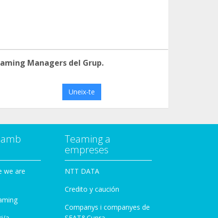
eaming Managers del Grup.
Uneix-te
a amb
Teaming a
empreses
e we are
NTT DATA
Credito y caución
aming
Companys i companyes de
i/a
SEAT&Cupra