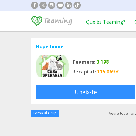
Què és Teaming?
Hope home
Teamers:
3.198
Recaptat:
115.069 €
Uneix-te
Torna al Grup
Veure tot el fò