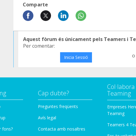
Comparte
Aquest fòrum és únicament pels Teamers i T
Per comentar:
o
Inicia Sessió
Col·labor
ng
Cap dubte?
Teaming
p
Preguntes freqüents
Empreses Her
Teaming
rup
Avís legal
Teamers 4 Te
r fons?
Contacta amb nosaltres
Fes-te voluntar