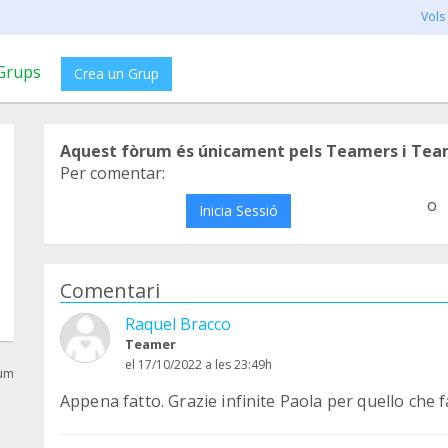
Vols
Grups
Crea un Grup
Aquest fòrum és únicament pels Teamers i Tea
Per comentar:
o
Inicia Sessió
Comentari
Raquel Bracco
Teamer
el 17/10/2022 a les 23:49h
rum
Appena fatto. Grazie infinite Paola per quello che fa