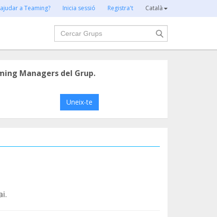
 ajudar a Teaming?
Inicia sessió
Registra't
Català
Cercar
ming Managers del Grup.
Uneix-te
i.