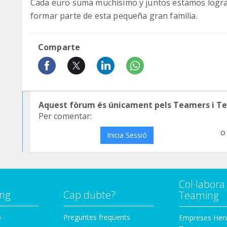
Cada euro suma muchísimo y juntos estamos logran
formar parte de esta pequeña gran familia.
Comparte
Aquest fòrum és únicament pels Teamers i T
Per comentar:
o
Inicia Sessió
Col·labor
ng
Cap dubte?
Teaming
p
Preguntes freqüents
Empreses Her