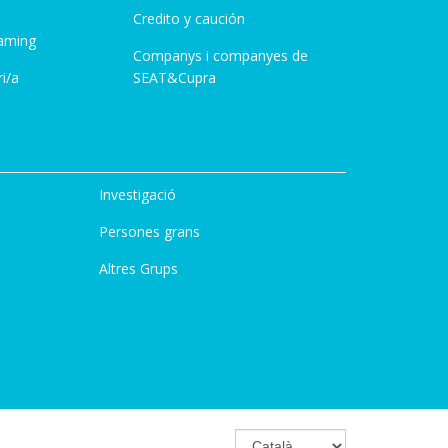
Credito y caución
aming
Companys i companyes de
i/a
SEAT&Cupra
Investigació
Persones grans
Altres Grups