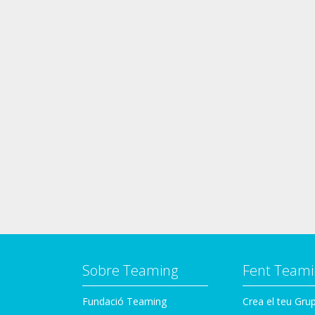
Sobre Teaming
Fent Teami
Fundació Teaming
Crea el teu Gru