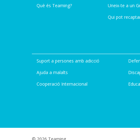
Què és Teaming?
Uneix-te a un G
Qui pot recapta
Suport a persones amb adicció
Defen
Ajuda a malalts
Disca
Cooperació Internacional
Educa
© 2026 Teaming