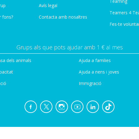
Teaming
rup
Avís legal
Teamers 4 Te
r fons?
Contacta amb nosaltres
Fes-te voluntar
Grups als que pots ajudar amb 1 € al mes
sa dels animals
Ajuda a families
pacitat
Ajuda a nens i joves
ció
Immigració