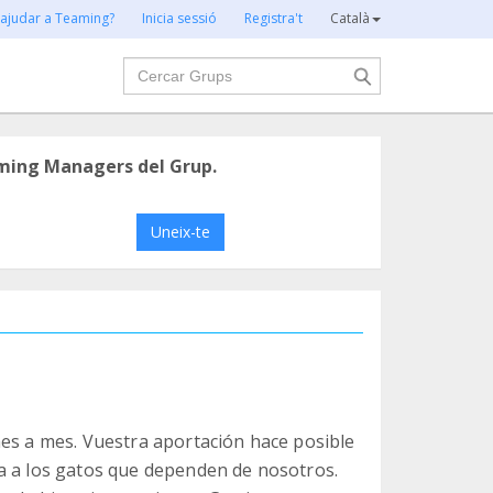
 ajudar a Teaming?
Inicia sessió
Registra't
Català
Cercar
ming Managers del Grup.
Uneix-te
mes a mes. Vuestra aportación hace posible
a a los gatos que dependen de nosotros.