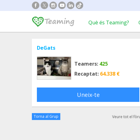
Què és Teaming?
DeGats
Teamers:
425
Recaptat:
64.338 €
Uneix-te
Torna al Grup
Veure tot el fò