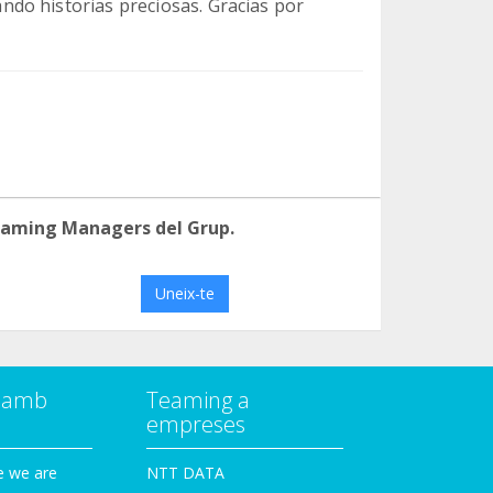
do historias preciosas. Gracias por
eaming Managers del Grup.
Uneix-te
a amb
Teaming a
empreses
e we are
NTT DATA