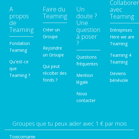
Collaborer
A
Faire du
Un
avec
propos
Teaming
doute ?
Teaming
de
Une
Teaming
question
Créer un
Entreprises
à poser
Groupe
Here we are
?
Fondation
Teaming
Rejoindre
Teaming
un Groupe
Teaming 4
Questions
Qu'est-ce
Teaming
fréquentes
Qui peut
que
récolter des
Deviens
Teaming ?
Mention
fonds ?
bénévole
légale
Nous
contacter
Groupes que tu peux aider avec 1 € par mois
Toxicomanie