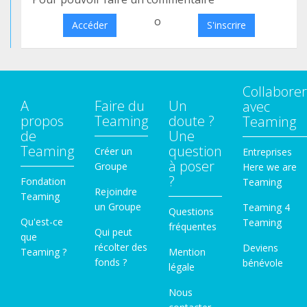
o
Accéder
S'inscrire
Collaborer
A
Faire du
Un
avec
propos
Teaming
doute ?
Teaming
de
Une
Teaming
question
Créer un
Entreprises
à poser
Groupe
Here we are
?
Fondation
Teaming
Rejoindre
Teaming
un Groupe
Teaming 4
Questions
Qu'est-ce
Teaming
fréquentes
Qui peut
que
récolter des
Deviens
Teaming ?
Mention
fonds ?
bénévole
légale
Nous