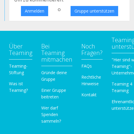
o
Anmelden
Gruppe unterstützen
Teamin
Über
Bei
Noch
unterst
Teaming
Teaming
Fragen?
mitmachen
"Hier sind w
Teaming-
FAQs
Teaming"-
Stiftung
Gründe deine
Unternehm
Rechtliche
Gruppe
Was ist
Hinweise
Teaming 4
Teaming?
Einer Gruppe
Teaming
Kontakt
beitreten
Ehrenamtli
Wer darf
unterstütz
Spenden
sammeln?