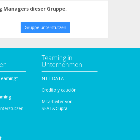
g Managers dieser Gruppe.
Gruppe unterstützen
Teaming in
zen
Unternehmen
 Teaming"-
NTT DATA
Credito y caución
aming
Mitarbeiter von
unterstützen
SEAT&Cupra
t