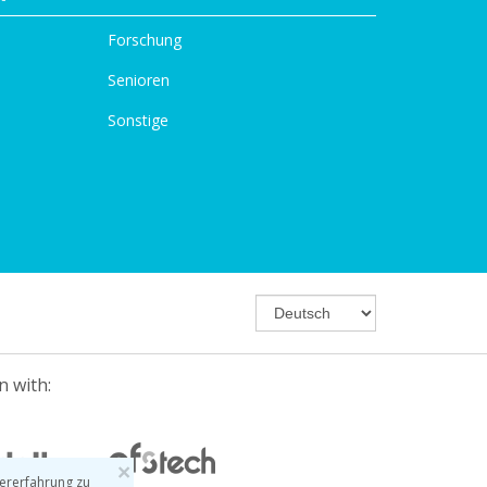
Forschung
Senioren
Sonstige
n with:
×
ererfahrung zu