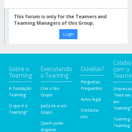
This forum is only for the Teamers and
Teaming Managers of this Group.
Login
Colabo
Sobre o
Executando
Dúvidas?
com o
Teaming
o Teaming
Teami
Perguntas
A Fundação
Cria o teu
Frequentes
Empresas
Teaming
Grupo
"Here we
Aviso legal
are
O que é o
Junta-te a um
Teaming"
Contacta-
Teaming?
Grupo
nos
Teaming 
Quem pode
Teaming
angariar