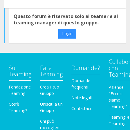
Questo forum è riservato solo ai teamer e ai
teaming manager di questo gruppo.
Login
Collabo
Su
Fare
Domande?
con
Teaming
Teaming
Teamin
Domande
Fondazione
Crea il tuo
frequenti
Aziende
Teaming
Gruppo
"Eccoci
Note legali
siamo i
Cos'è
Unisciti a un
Teaming"
Contattaci
Teaming?
Gruppo
Teaming 4
Chi può
Teaming
raccogliere