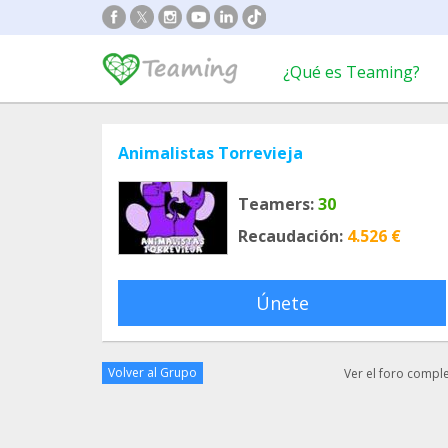
¿Qué es Teaming?
Animalistas Torrevieja
Teamers:
30
Recaudación:
4.526 €
Únete
Volver al Grupo
Ver el foro compl