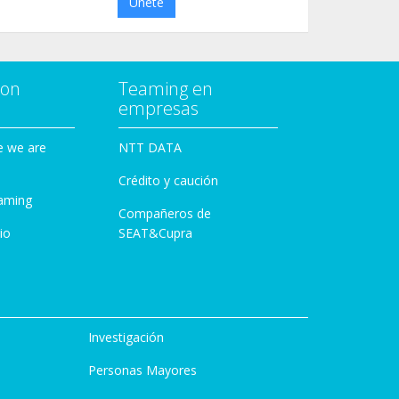
Únete
con
Teaming en
empresas
e we are
NTT DATA
Crédito y caución
aming
Compañeros de
io
SEAT&Cupra
Investigación
Personas Mayores