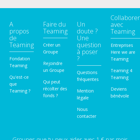
Collaborer
A
Faire du
Un
avec
propos
Teaming
doute ?
Teaming
de
Une
Teaming
question
Créer un
Entreprises
à poser
Groupe
Here we are
?
Fondation
Teaming
Rejoindre
Teaming
un Groupe
Teaming 4
Questions
Qu'est-ce
Teaming
fréquentes
Qui peut
que
récolter des
Deviens
Teaming ?
Mention
fonds ?
bénévole
légale
Nous
contacter
Groupes que tu peux aider avec 1 € par mois