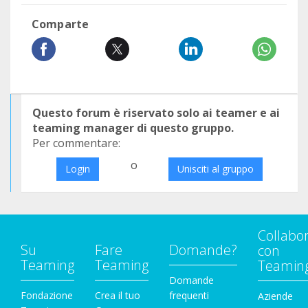
Comparte
Questo forum è riservato solo ai teamer e ai
teaming manager di questo gruppo.
Per commentare:
o
Login
Unisciti al gruppo
Collabo
Su
Fare
Domande?
con
Teaming
Teaming
Teamin
Domande
Fondazione
Crea il tuo
frequenti
Aziende