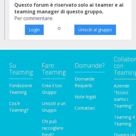
Questo forum è riservato solo ai teamer e ai
teaming manager di questo gruppo.
Per commentare:
o
Login
Unisciti al gruppo
Collabo
Su
Fare
Domande?
con
Teaming
Teaming
Teamin
Domande
Fondazione
Crea il tuo
frequenti
Aziende
Teaming
Gruppo
"Eccoci
Note legali
siamo i
Cos'è
Unisciti a un
Teaming"
Contattaci
Teaming?
Gruppo
Teaming 4
Chi può
Teaming
raccogliere
fondi?
Diventa un