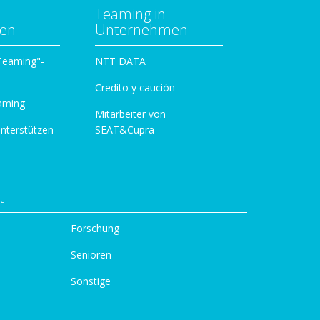
Teaming in
zen
Unternehmen
 Teaming"-
NTT DATA
Credito y caución
aming
Mitarbeiter von
unterstützen
SEAT&Cupra
t
Forschung
Senioren
Sonstige