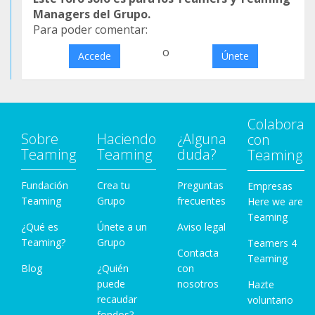
Managers del Grupo.
Para poder comentar:
o
Accede
Únete
Colabora
Sobre
Haciendo
¿Alguna
con
Teaming
Teaming
duda?
Teaming
Fundación
Crea tu
Preguntas
Empresas
Teaming
Grupo
frecuentes
Here we are
Teaming
¿Qué es
Únete a un
Aviso legal
Teaming?
Grupo
Teamers 4
Contacta
Teaming
Blog
¿Quién
con
puede
nosotros
Hazte
recaudar
voluntario
fondos?