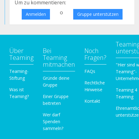
Um zu kommentieren:
o
Anmelden
Gruppe unterstützen
Teamin
Über
Bei
Noch
unterst
Teaming
Teaming
Fragen?
mitmachen
"Hier sind w
Teaming-
FAQs
Teaming"-
Stiftung
Gründe deine
Unternehm
Rechtliche
Gruppe
Was ist
Hinweise
Teaming 4
Teaming?
Einer Gruppe
Teaming
Kontakt
beitreten
Ehrenamtli
Wer darf
unterstütz
Spenden
sammeln?