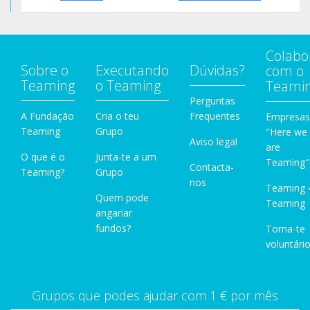
Colabo
Sobre o
Executando
Dúvidas?
com o
Teaming
o Teaming
Teami
Perguntas
A Fundação
Cria o teu
Frequentes
Empresas
Teaming
Grupo
"Here we
Aviso legal
are
O que é o
Junta-te a um
Teaming"
Contacta-
Teaming?
Grupo
nos
Teaming 
Quem pode
Teaming
angariar
fundos?
Torna-te
voluntário
Grupos que podes ajudar com 1 € por mês