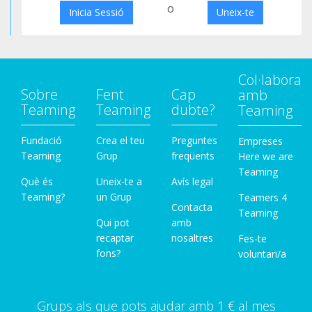
o
Inicia Sessió
Uneix-te
Col·labora
Sobre
Fent
Cap
amb
Teaming
Teaming
dubte?
Teaming
Fundació
Crea el teu
Preguntes
Empreses
Teaming
Grup
freqüents
Here we are
Teaming
Què és
Uneix-te a
Avís legal
Teaming?
un Grup
Teamers 4
Contacta
Teaming
Qui pot
amb
recaptar
nosaltres
Fes-te
fons?
voluntari/a
Grups als que pots ajudar amb 1 € al mes