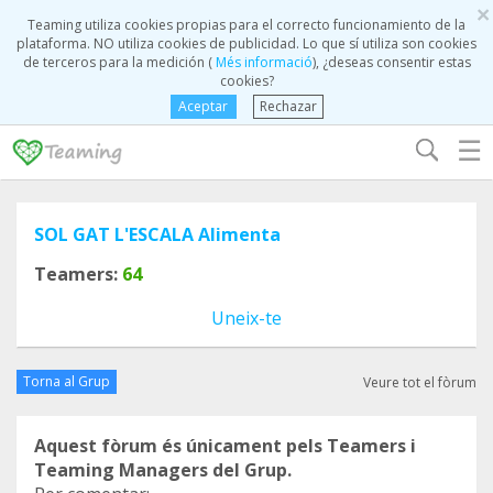
×
Teaming utiliza cookies propias para el correcto funcionamiento de la
plataforma. NO utiliza cookies de publicidad. Lo que sí utiliza son cookies
de terceros para la medición (
Més informació
), ¿deseas consentir estas
cookies?
Aceptar
Rechazar
☰
SOL GAT L'ESCALA Alimenta
Teamers:
64
Uneix-te
Torna al Grup
Veure tot el fòrum
Aquest fòrum és únicament pels Teamers i
Teaming Managers del Grup.