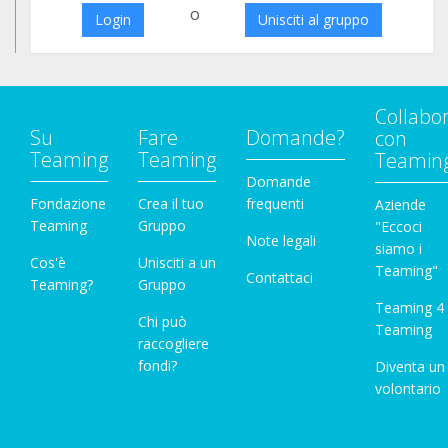
o
Login
Unisciti al gruppo
Collabo
Su
Fare
Domande?
con
Teaming
Teaming
Teamin
Domande
Fondazione
Crea il tuo
frequenti
Aziende
Teaming
Gruppo
"Eccoci
Note legali
siamo i
Cos'è
Unisciti a un
Teaming"
Contattaci
Teaming?
Gruppo
Teaming 4
Chi può
Teaming
raccogliere
fondi?
Diventa un
volontario