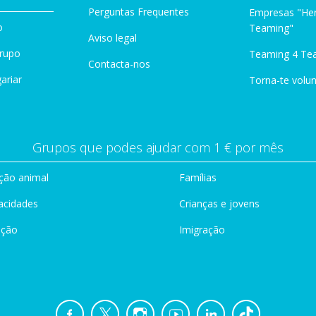
Perguntas Frequentes
Empresas "Her
o
Teaming"
Aviso legal
Grupo
Teaming 4 Te
Contacta-nos
ariar
Torna-te volun
Grupos que podes ajudar com 1 € por mês
ção animal
Famílias
acidades
Crianças e jovens
ação
Imigração