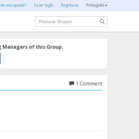
 de nos ajudar?
Fazer login
Regista-te
Português
Procurar
g Managers of this Group.
1 Comment