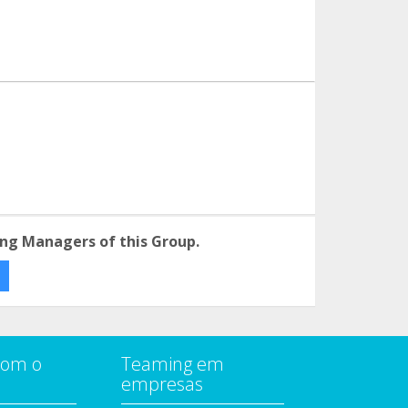
ng Managers of this Group.
com o
Teaming em
empresas