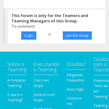
This forum is only for the Teamers and
Teaming Managers of this Group.
To comment:
o
Login
Join the Group
Colabo
Sobre o
Executando
Dúvidas?
com o
Teaming
o Teaming
Teami
Perguntas
A Fundação
Cria o teu
Frequentes
Empresas
Teaming
Grupo
"Here we
Aviso legal
are
O que é o
Junta-te a um
Teaming"
Contacta-
Teaming?
Grupo
nos
Teaming 
Quem pode